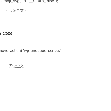
ji_svg_url', '__return_false' );
- 阅读全文 -
y CSS
ove_action( 'wp_enqueue_scripts',
- 阅读全文 -
问