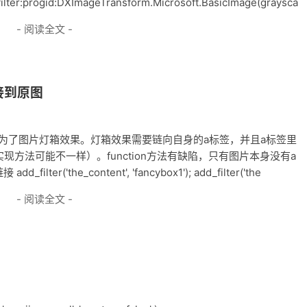
;filter:progid:DXImageTransform.Microsoft.BasicImage(graysca
- 阅读全文 -
接到原图
图是为了图片灯箱效果。灯箱效果需要链向自身的a标签，并且a标签里
他灯箱实现方法可能不一样）。function方法有缺陷，只有图片本身没有a
er('the_content', 'fancybox1'); add_filter('the
- 阅读全文 -