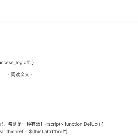
access_log off; }
- 阅读全文 -
一种有效！<script> function DelUc() {
ar thishref = $(this).attr("href");