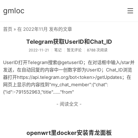
gmloc
首页
» 在 2022年11月 发布的文章
首页
Telegram获取UserID和Chat_ID
笔记
2022-11-21
笔记
暂无评论
8788 次阅读
加密
UserID打开Telegram搜索@getuserID；在对话框中输入/star并
发送，在自动回复的内容中一创数字即为UserID；Chat_ID浏览
心情
器打开https://api.telegram.org/bot<token>/getUpdates；在
网页上显示的内容找到"my_chat_member":{"chat":
{"id":-791552963,"title"……"from"
- 阅读全文 -
openwrt里docker安装青龙面板