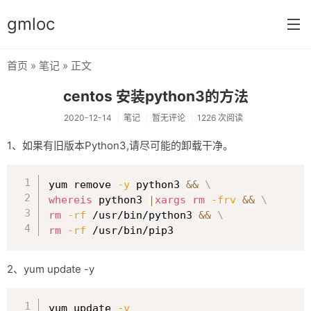
gmloc
首页
»
笔记
» 正文
首页
centos 安装python3的方法
笔记
2020-12-14
笔记
暂无评论
1226 次阅读
加密
1、如果有旧版本Python3,请尽可能的卸载干净。
心情
复制
yum remove 
-y
 python3 
&&
\
whereis
 python3 
|
xargs
rm
-frv
&&
\
rm
-rf
 /usr/bin/python3 
&&
\
rm
-rf
 /usr/bin/pip3
2、yum update -y
复制
yum update 
-y