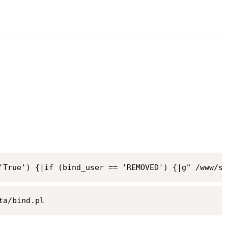
复制
'True') {|if (bind_user == 'REMOVED') {|g" /www/se
复制
ta/bind.pl