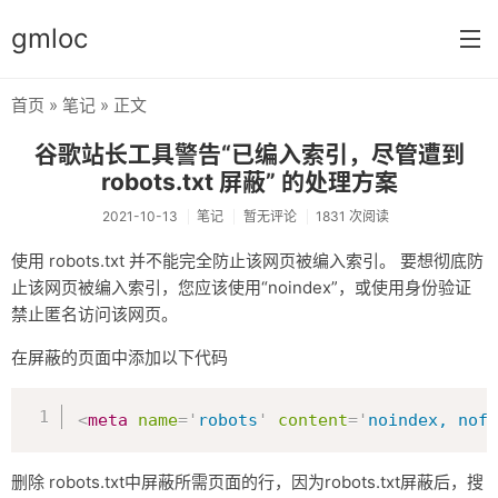
gmloc
首页
»
笔记
» 正文
首页
谷歌站长工具警告“已编入索引，尽管遭到
笔记
robots.txt 屏蔽” 的处理方案
加密
2021-10-13
笔记
暂无评论
1831 次阅读
使用 robots.txt 并不能完全防止该网页被编入索引。 要想彻底防
心情
止该网页被编入索引，您应该使用“noindex”，或使用身份验证
禁止匿名访问该网页。
在屏蔽的页面中添加以下代码
复制
<
meta
name
=
'
robots
'
content
=
'
noindex, nofo
删除 robots.txt中屏蔽所需页面的行，因为robots.txt屏蔽后，搜