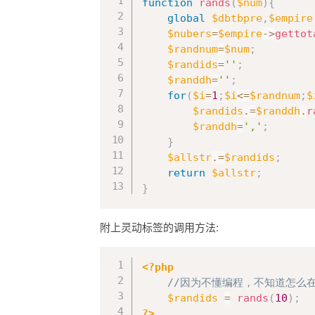
function
rands
(
$num
)
{
global
$dbtbpre
,
$empire
$nubers
=
$empire
->
gettot
$randnum
=
$num
;
$randids
=
''
;
$randdh
=
''
;
for
(
$i
=
1
;
$i
<=
$randnum
;
$
$randids
.=
$randdh
.
r
$randdh
=
','
;
}
$allstr
.=
$randids
;
return
$allstr
;
}
附上灵动标签的调用方法:
<?php
//因为不懂编程，不知道怎么
$randids
=
rands
(
10
)
;
?>