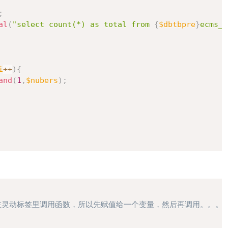
;
al
(
"select count(*) as total from 
{
$dbtbpre
}
ecms_n
i
++
)
{
and
(
1
,
$nubers
)
;
复制
在灵动标签里调用函数，所以先赋值给一个变量，然后再调用。。。