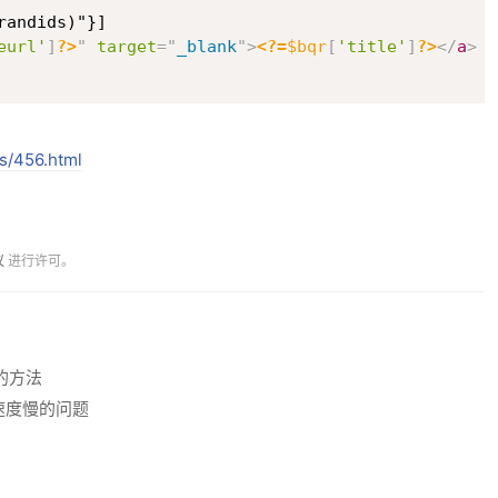
eurl'
]
?>
"
target
=
"
_blank
"
>
<?=
$bqr
[
'title'
]
?>
</
a
>
<
s/456.html
议
进行许可。
容的方法
速度慢的问题