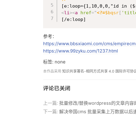
<
li
>
<
a
href
=
"
<?=
$bqsr
[
'titl
[/e:loop]
参考：
https://www.bbsxiaomi.com/cms/empirecm
https://www.99zyku.com/1237.html
标签: none
本作品采用
知识共享署名-相同方式共享 4.0 国际许可协
评论已关闭
上一篇:
批量修改/替换wordpress的文章内
下一篇:
解决帝国cms 批量采集上万数据以后