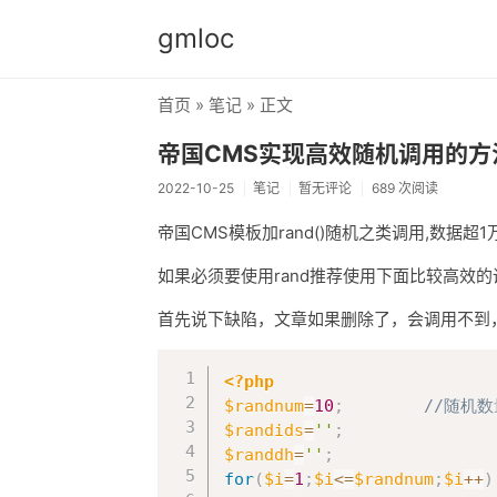
gmloc
首页
»
笔记
» 正文
帝国CMS实现高效随机调用的方
2022-10-25
笔记
暂无评论
689 次阅读
帝国CMS模板加rand()随机之类调用,数
如果必须要使用rand推荐使用下面比较高效
首先说下缺陷，文章如果删除了，会调用不到
<?php
$randnum
=
10
;
//随机数
$randids
=
''
;
$randdh
=
''
;
for
(
$i
=
1
;
$i
<=
$randnum
;
$i
++
)