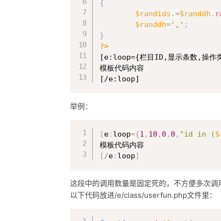
{
$randids
.=
$randdh
.
r
$randdh
=
','
;
}
?>
[e:loop={栏目ID,显示条数,操作类
模板代码内容

[/e:loop]
举例：
[
e
:
loop
=
{
1
,
10
,
0
,
0
,
"id in (
$
[
/
e
:
loop
]
这段中的调用数量是固定死的，不方便多次调
以下代码放进/e/class/userfun.php文件里：