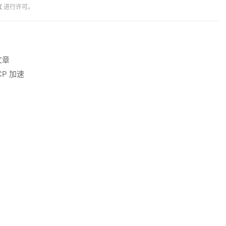
议
进行许可。
文章
CP 加速