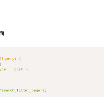
页面
复制
(
$query
)
{
{
ype'
,
'post'
)
;
'search_filter_page'
)
;