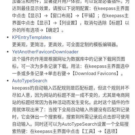
加备注和附件，显著提升用户体验，可以说是必备插件。为
达到最佳显示效果，请按以下说明配置：在keepass主界面
中点击【显示】→【窗口布局】→【平铺】；在keepass主
界面中点击【显示】→【列设置】，取消勾选除【标题】以
外的所有选项→【确定】。
KPEntryTemplates
更美观，更简洁，更高效，可全面定制的模板编辑器。
YetAnotherFaviconDownloader
这个插件的作用是根据网址为数据库中的记录下载网页图
标，可一次为多条记录下载。用法：在keepass主界面选中
一条或多条记录→单击右键→【Download Favicons】。
AutoTypeSearch
keepass的自动输入匹配规则是匹配标题，但这个规则并不
尽如人意，因为网站的标题不是一成不变的，尤其是电商网
站的标题经常因为各种活动而发生变化。此时这个插件的作
用就体现出来了：当按下全局自动输入热键没有匹配到记录
时，它会弹出一个搜索框，搜索到所需记录后点击即可使用
自动输入。同时还可以为AutoTypeSearch设置一个全局搜
索热键：在keepass主界面中点击【工具】→【选项】