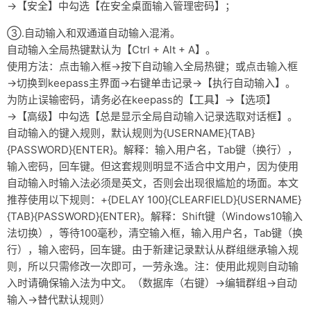
→【安全】中勾选【在安全桌面输入管理密码】；
③.自动输入和双通道自动输入混淆。
自动输入全局热键默认为【Ctrl + Alt + A】。
使用方法：点击输入框→按下自动输入全局热键；或点击输入框
→切换到keepass主界面→右键单击记录→【执行自动输入】。
为防止误输密码，请务必在keepass的【工具】→【选项】
→【高级】中勾选【总是显示全局自动输入记录选取对话框】。
自动输入的键入规则，默认规则为{USERNAME}{TAB}
{PASSWORD}{ENTER}。解释：输入用户名，Tab键（换行），
输入密码，回车键。但这套规则明显不适合中文用户，因为使用
自动输入时输入法必须是英文，否则会出现很尴尬的场面。本文
推荐使用以下规则：+{DELAY 100}{CLEARFIELD}{USERNAME}
{TAB}{PASSWORD}{ENTER}。解释：Shift键（Windows10输入
法切换），等待100毫秒，清空输入框，输入用户名，Tab键（换
行），输入密码，回车键。由于新建记录默认从群组继承输入规
则，所以只需修改一次即可，一劳永逸。注：使用此规则自动输
入时请确保输入法为中文。（数据库（右键）→编辑群组→自动
输入→替代默认规则）