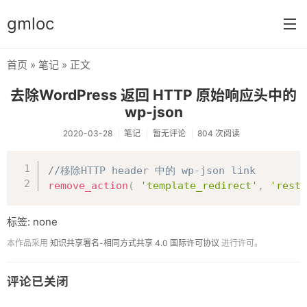
gmloc
首页
»
笔记
» 正文
首页
去除WordPress 返回 HTTP 原始响应头中的
笔记
wp-json
加密
2020-03-28
笔记
暂无评论
804 次阅读
心情
复制
//移除HTTP header 中的 wp-json link
remove_action
(
'template_redirect'
,
'rest_
标签: none
本作品采用
知识共享署名-相同方式共享 4.0 国际许可协议
进行许可。
评论已关闭